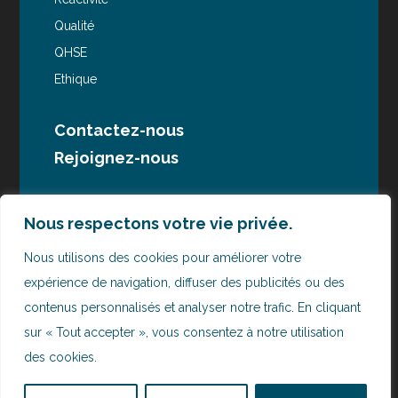
Qualité
QHSE
Ethique
Contactez-nous
Rejoignez-nous
Suivez-nous sur
Nous respectons votre vie privée.
FR
/
EN
/
PT
Nous utilisons des cookies pour améliorer votre
expérience de navigation, diffuser des publicités ou des
contenus personnalisés et analyser notre trafic. En cliquant
sur « Tout accepter », vous consentez à notre utilisation
des cookies.